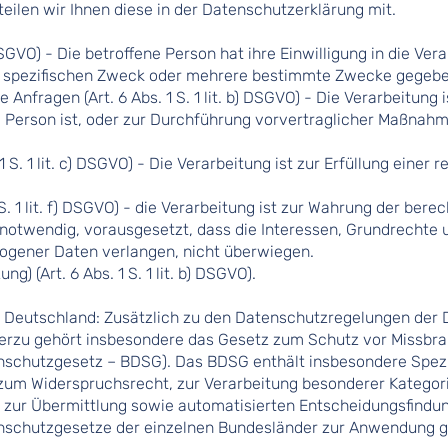
eilen wir Ihnen diese in der Datenschutzerklärung mit.
a) DSGVO) - Die betroffene Person hat ihre Einwilligung in die Ve
 spezifischen Zweck oder mehrere bestimmte Zwecke gegebe
Anfragen (Art. 6 Abs. 1 S. 1 lit. b) DSGVO) - Die Verarbeitung i
e Person ist, oder zur Durchführung vorvertraglicher Maßnahme
1 S. 1 lit. c) DSGVO) - Die Verarbeitung ist zur Erfüllung einer 
 S. 1 lit. f) DSGVO) - die Verarbeitung ist zur Wahrung der bere
 notwendig, vorausgesetzt, dass die Interessen, Grundrechte 
ogener Daten verlangen, nicht überwiegen.
g) (Art. 6 Abs. 1 S. 1 lit. b) DSGVO).
 Deutschland: Zusätzlich zu den Datenschutzregelungen der
ierzu gehört insbesondere das Gesetz zum Schutz vor Missbr
nschutzgesetz – BDSG). Das BDSG enthält insbesondere Spez
zum Widerspruchsrecht, zur Verarbeitung besonderer Kategor
zur Übermittlung sowie automatisierten Entscheidungsfindung 
enschutzgesetze der einzelnen Bundesländer zur Anwendung g