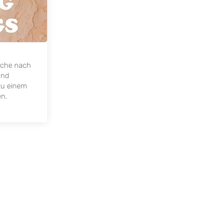
Suche nach
und
 zu einem
en.