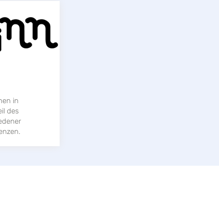
nen in
il des
edener
enzen.