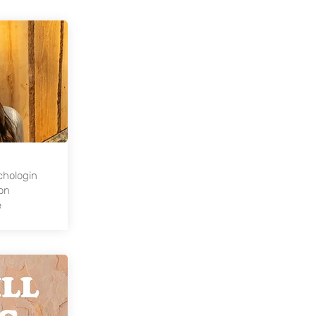
chologin
on
e